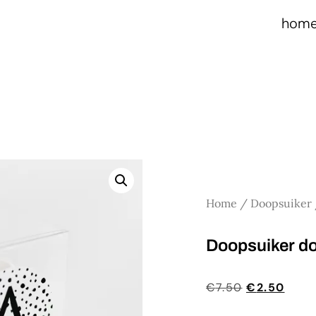
hom
Home
/
Doopsuiker
Doopsuiker do
€
7.50
€
2.50