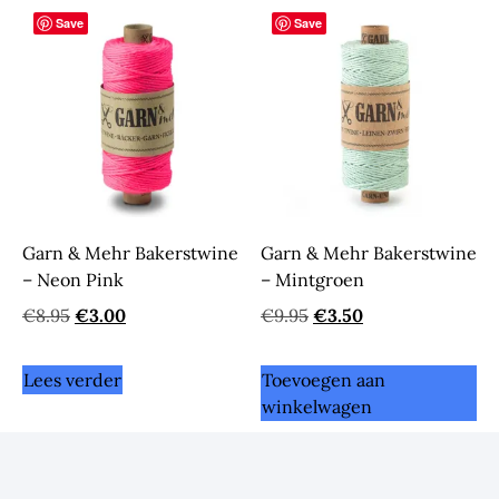
Save
Save
Garn & Mehr Bakerstwine
Garn & Mehr Bakerstwine
– Neon Pink
– Mintgroen
€
8.95
€
3.00
€
9.95
€
3.50
Lees verder
Toevoegen aan
winkelwagen