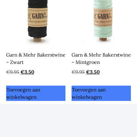
Garn & Mehr Bakerstwine
Garn & Mehr Bakerstwine
– Zwart
– Mintgroen
€
9.95
€
3.50
€
9.95
€
3.50
Toevoegen aan
Toevoegen aan
winkelwagen
winkelwagen
Save
Save