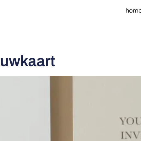
hom
ouwkaart